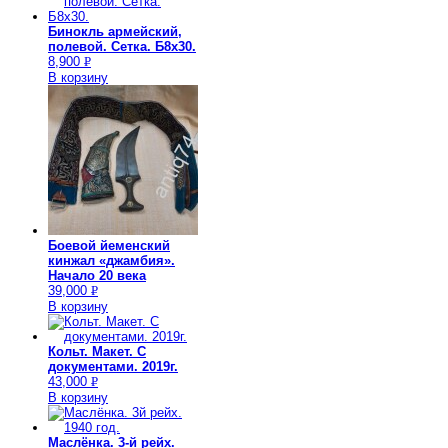
Бинокль армейский,
полевой. Сетка. Б8х30.
8,900
Р
В корзину
УБ.
Боевой йеменский
кинжал «джамбия».
Начало 20 века
39,000
Р
В корзину
УБ.
Кольт. Макет. С
документами. 2019г.
43,000
Р
В корзину
УБ.
Маслёнка. 3-й рейх.