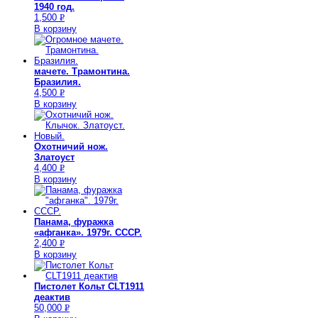
1940 год.
1,500
Р
В корзину
УБ.
мачете. Трамонтина.
Бразилия.
4,500
Р
В корзину
УБ.
Охотничий нож.
Златоуст
4,400
Р
В корзину
УБ.
Панама, фуражка
«афганка». 1979г. СССР.
2,400
Р
В корзину
УБ.
Пистолет Кольт CLT1911
деактив
50,000
Р