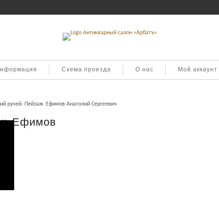
информация
Схема проезда
О нас
Мой аккаунт
ий ручей. Пейзаж. Ефимов Анатолий Сергеевич
аж. Ефимов