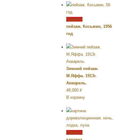
Продано
пейзаж. Косьмин, 1956
год
Зимний пейзаж.
М.Яффа. 1913г.
Акварель.
48,000
Р
В корзину
УБ.
Продано
картина