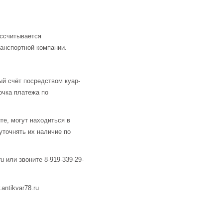
ассчитывается
анспортной компании.
й счёт посредством куар-
очка платежа по
те, могут находиться в
уточнять их наличие по
u или звоните 8-919-339-29-
ntikvar78.ru