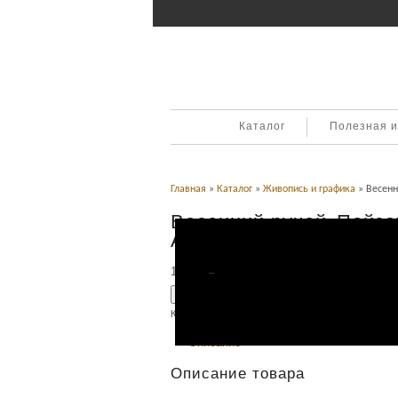
Каталог
Полезная 
Главная
»
Каталог
»
Живопись и графика
» Весенн
Весенний ручей. Пейз
Анатолий Сергеевич
14,000
Р
УБ.
Добавить в корзину
Категория:
Живопись и графика
.
Описание
Описание товара