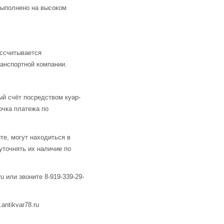
выполнено на высоком
ассчитывается
анспортной компании.
й счёт посредством куар-
очка платежа по
те, могут находиться в
уточнять их наличие по
u или звоните 8-919-339-29-
ntikvar78.ru