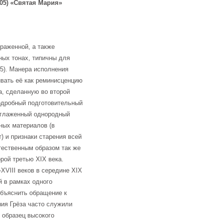
5) «Святая Мария»
браженной, а также
ных тонах, типичны для
05). Манера исполнения
ивать её как реминисценцию
а, сделанную во второй
подробный подготовительный
 сглаженный однородный
ных материалов (в
) и признаки старения всей
тественным образом так же
рой третью XIX века.
XVIII веков в середине XIX
й в рамках одного
объяснить обращение к
ния Грёза часто служили
 образец высокого