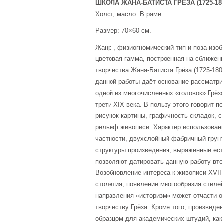
ШКОЛА ЖАНА-БАТИСТА ГРЁЗА (1725-180
Холст, масло. В раме.
Размер: 70×60 см.
Жанр , физиогномический тип и поза изо
цветовая гамма, построенная на сближен
творчества Жана-Батиста Грёза (1725-18
данной работы даёт основание рассматр
одной из многочисленных «головок» Грёз
трети XIX века. В пользу этого говорит 
рисунок картины, графичность складок,
рельеф живописи. Характер использован
частности, двухслойный фабричный грунт
структуры произведения, выраженные ес
позволяют датировать данную работу вто
Возобновление интереса к живописи XVII-
столетия, появление многообразия стиле
направления «историзм» может отчасти 
творчеству Грёза. Кроме того, произведе
образцом для академических штудий, как