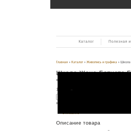
Каталог
Полезная 
Главная
»
Каталог
»
Живопись и графика
» Школа 
Школа Жана-Батиста Гр
«Святая Мария»
150,000
Р
УБ.
Добавить в корзину
Категория:
Живопись и графика
.
Описание
Описание товара