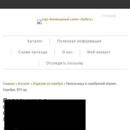
0 товаров
Каталог
Полезная информация
Схема проезда
О нас
Мой аккаунт
Отследить посылку
Главная
»
Каталог
»
Изделия из серебра
» Пепельница в серебряной оправе.
Серебро, 875 пр.
Пепельница в
серебряной
оправе. Серебро,
875 пр.
16,900
Р