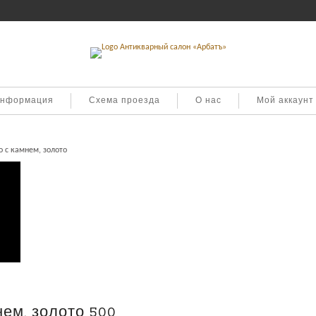
информация
Схема проезда
О нас
Мой аккаунт
 с камнем, золото
то
ем, золото 500