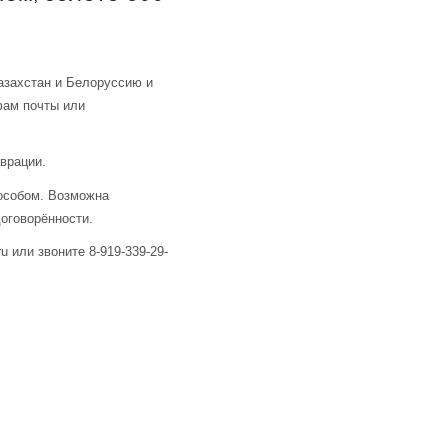
азахстан и Белоруссию и
фам почты или
аврации.
особом. Возможна
оговорённости.
u или звоните 8-919-339-29-