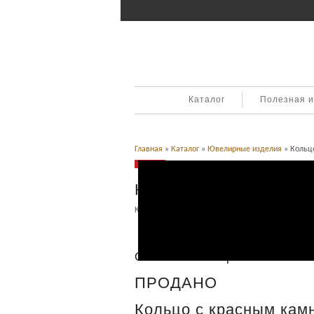
Каталог
Полезная 
Главная
»
Каталог
»
Ювелирные изделия
» Кольцо
Продано
Кольцо с камнем, золо
Категория:
Ювелирные изделия
.
Описание
Описание товара
ПРОДАНО
Кольцо с красным камн