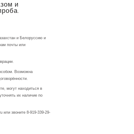
азом и
проба.
азахстан и Белоруссию и
фам почты или
аврации.
особом. Возможна
оговорённости.
те, могут находиться в
уточнять их наличие по
u или звоните 8-919-339-29-