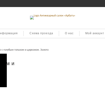
информация
Схема проезда
О нас
Мой аккаунт
 с голубым топазом и цирконом. Золото
азом и