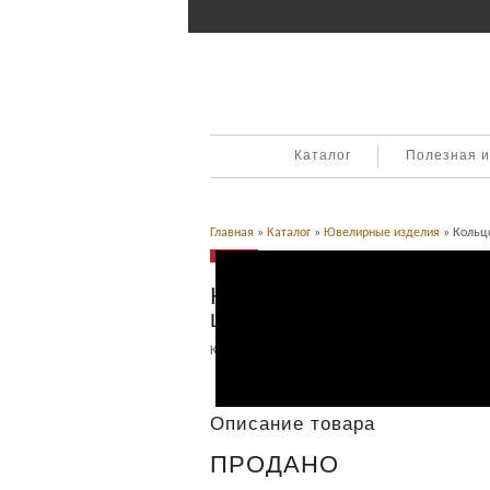
Каталог
Полезная 
Главная
»
Каталог
»
Ювелирные изделия
» Кольцо
Продано
Кольцо с голубым топ
цирконом. Золото
Категория:
Ювелирные изделия
.
Описание
Описание товара
ПРОДАНО