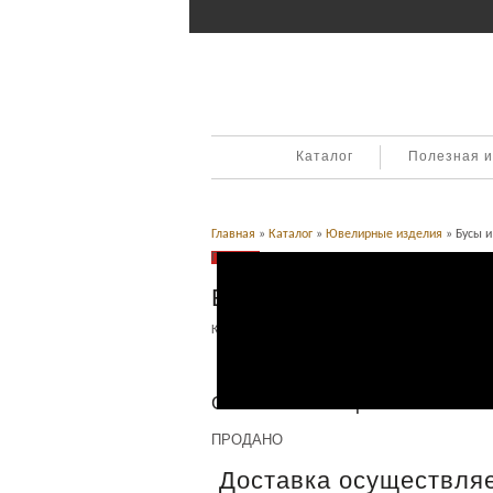
Каталог
Полезная 
Главная
»
Каталог
»
Ювелирные изделия
» Бусы и
Продано
Бусы и браслет из кос
Категория:
Ювелирные изделия
.
Описание
Описание товара
ПРОДАНО
Доставка осуществляе