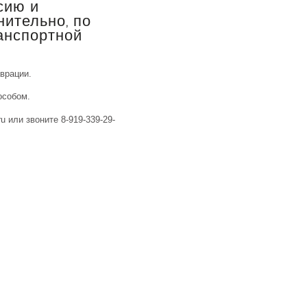
сию и
ительно, по
анспортной
аврации.
особом.
u или звоните 8-919-339-29-