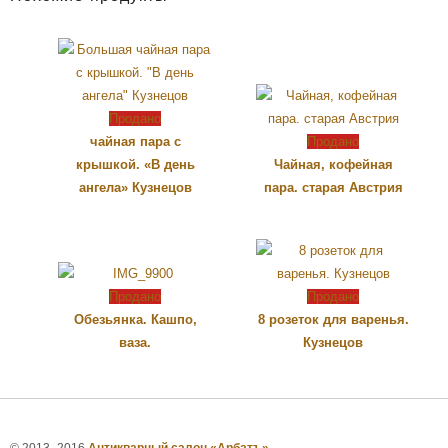
Продано
чайная пара с
Продано
крышкой. «В день
Чайная, кофейная
ангела» Кузнецов
пара. старая Австрия
Продано
Продано
Обезьянка. Кашпо,
8 розеток для варенья.
ваза.
Кузнецов
© 2013–2016
Антикварный салон «Арбатъ»