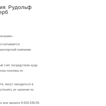
ия. Рудольф
Герб
лючения».
ассчитывается
анспортной компании.
й счёт посредством куар-
очка платежа по
те, могут находиться в
уточнять их наличие по
u или звоните 8-919-339-29-