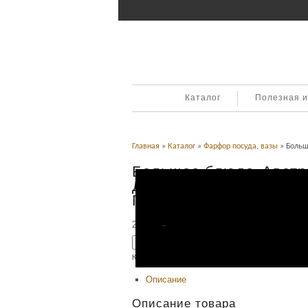
Каталог
Полезная 
Главная
»
Каталог
»
Фарфор посуда, вазы
» Большо
Большое блюдо. Австр
Дитмар. 19 век. 40 см. 
Гогенцоллернов.
20,000
Р
УБ.
Добавить в корзину
Категория:
Фарфор посуда, вазы
.
Описание
Описание товара