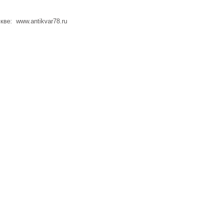
кве: www.antikvar78.ru