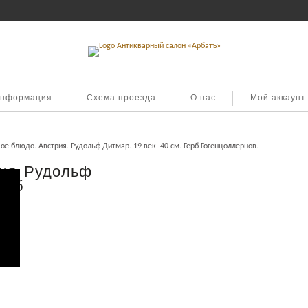
информация
Схема проезда
О нас
Мой аккаунт
е блюдо. Австрия. Рудольф Дитмар. 19 век. 40 см. Герб Гогенцоллернов.
ия. Рудольф
Герб