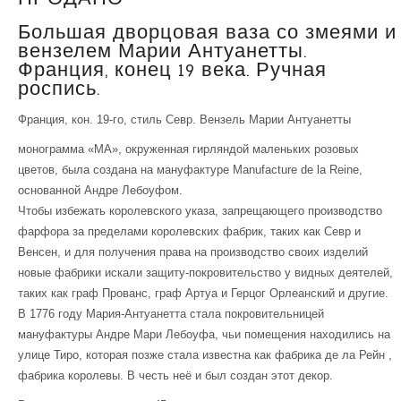
Большая дворцовая ваза со змеями и
вензелем Марии Антуанетты.
Франция, конец 19 века. Ручная
роспись.
Франция, кон. 19-го, стиль Севр. Вензель Марии Антуанетты
монограмма «MA», окруженная гирляндой маленьких розовых
цветов, была создана на мануфактуре Manufacture de la Reine,
основанной Андре Лебоуфом.
Чтобы избежать королевского указа, запрещающего производство
фарфора за пределами королевских фабрик, таких как Севр и
Венсен, и для получения права на производство своих изделий
новые фабрики искали защиту-покровительство у видных деятелей,
таких как граф Прованс, граф Артуа и Герцог Орлеанский и другие.
В 1776 году Мария-Антуанетта стала покровительницей
мануфактуры Андре Мари Лебоуфа, чьи помещения находились на
улице Тиро, которая позже стала известна как фабрика де ла Рейн ,
фабрика королевы. В честь неё и был создан этот декор.