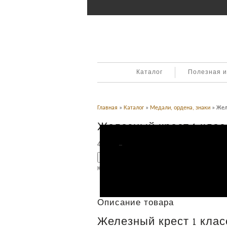
Каталог
Полезная 
Главная
»
Каталог
»
Медали, ордена, знаки
» Желе
Железный крест 1 класс
42,000
Р
УБ.
Добавить в корзину
Категория:
Медали, ордена, знаки
.
Описание
Описание товара
Железный крест 1 класс