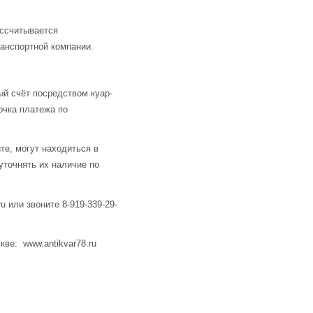
ассчитывается
анспортной компании.
й счёт посредством куар-
очка платежа по
те, могут находиться в
уточнять их наличие по
u или звоните 8-919-339-29-
кве: www.antikvar78.ru