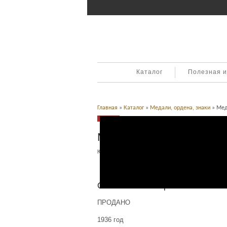
Каталог
Полезная 
Главная
»
Каталог
»
Медали, ордена, знаки
» Мед
Продано
Медаль Егеря. Герман
Категория:
Медали, ордена, знаки
.
Описание
Описание товара
ПРОДАНО
1936 год