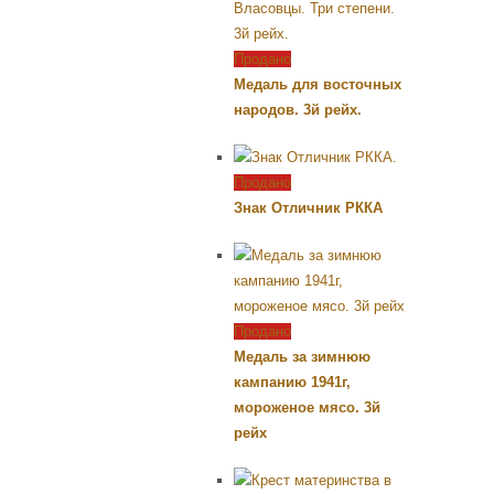
Продано
Медаль для восточных
народов. 3й рейх.
Продано
Знак Отличник РККА
Продано
Медаль за зимнюю
кампанию 1941г,
мороженое мясо. 3й
рейх