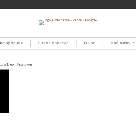
информация
Схема проезда
О нас
Мой аккаунт
аль Егеря. Германия
ия