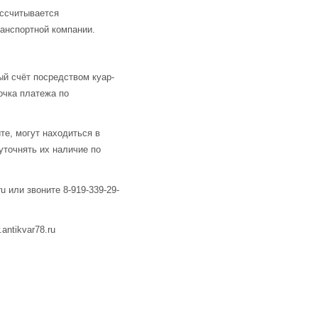
ассчитывается
анспортной компании.
й счёт посредством куар-
очка платежа по
те, могут находиться в
уточнять их наличие по
u или звоните 8-919-339-29-
ntikvar78.ru