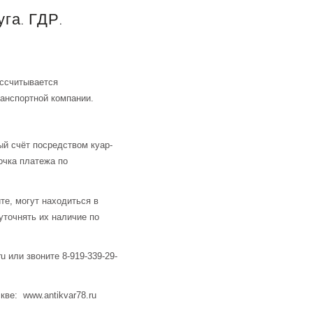
га. ГДР.
ассчитывается
анспортной компании.
й счёт посредством куар-
очка платежа по
те, могут находиться в
уточнять их наличие по
u или звоните 8-919-339-29-
кве: www.antikvar78.ru