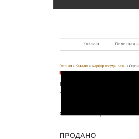
Каталог
Полезная 
Главная
»
Каталог
»
Фарфор посуда, вазы
» Сервиз
Продано
Сервиз кофейный. Раду
Категория:
Фарфор посуда, вазы
.
Описание
Описание товара
ПРОДАНО