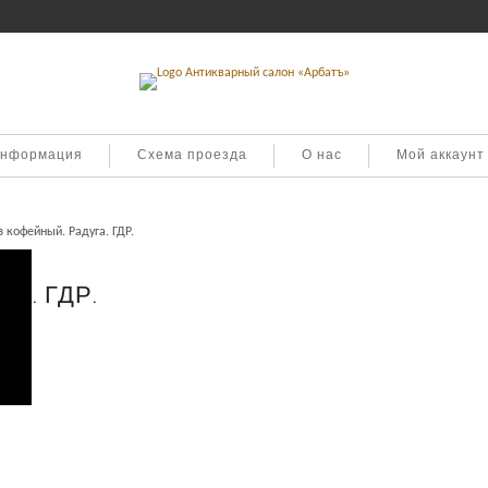
информация
Схема проезда
О нас
Мой аккаунт
 кофейный. Радуга. ГДР.
га. ГДР.