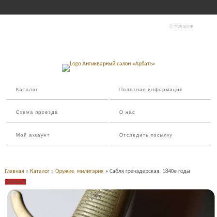
0 товаров
Каталог
Полезная информация
Схема проезда
О нас
Мой аккаунт
Отследить посылку
Главная
»
Каталог
»
Оружие, милитария
» Сабля гренадерская. 1840е годы
Продано