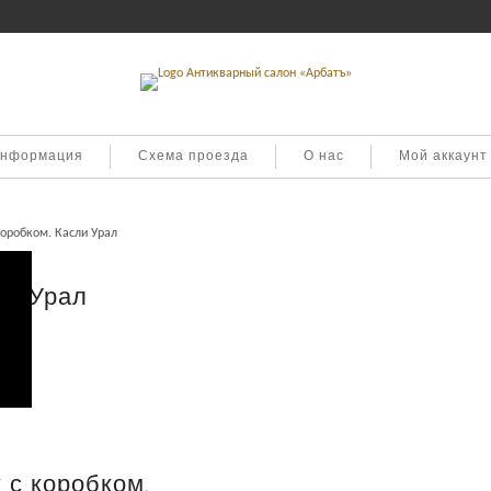
информация
Схема проезда
О нас
Мой аккаунт
коробком. Касли Урал
ли Урал
 с коробком.