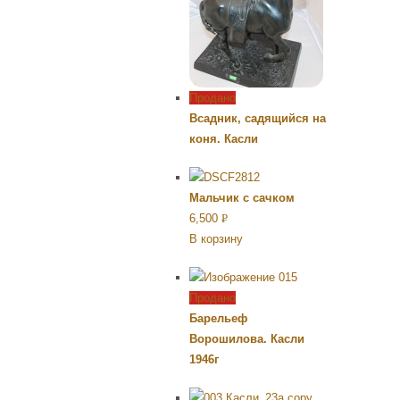
Продано
Всадник, садящийся на
коня. Касли
Мальчик с сачком
6,500
Р
В корзину
УБ.
Продано
Барельеф
Ворошилова. Касли
1946г