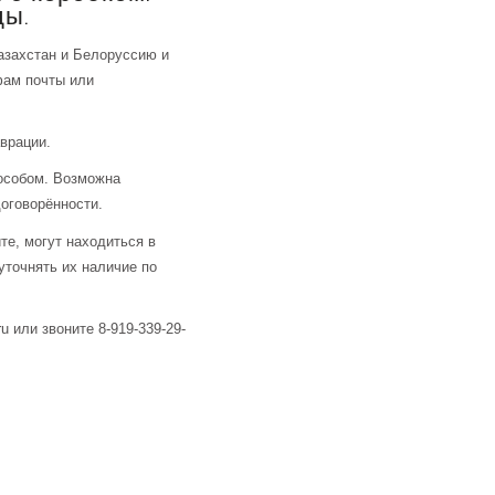
ды.
азахстан и Белоруссию и
фам почты или
аврации.
особом. Возможна
оговорённости.
те, могут находиться в
уточнять их наличие по
u или звоните 8-919-339-29-