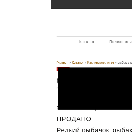
Каталог
Полезная 
Главная
»
Каталог
»
Каслинское литье
» рыбак с 
Продано
рыбак с коробком. Кас
Категория:
Каслинское литье
.
Описание
Описание товара
ПРОДАНО
Редкий рыбачок, рыбак