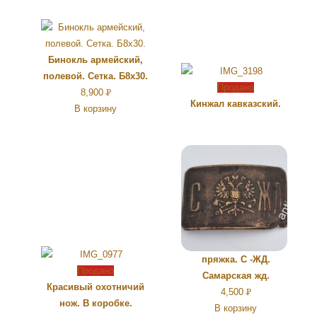
Бинокль армейский,
полевой. Сетка. Б8х30.
Продано
8,900
Р
Кинжал кавказский.
В корзину
УБ.
пряжка. С -ЖД.
Продано
Самарская жд.
Красивый охотничий
4,500
Р
нож. В коробке.
В корзину
УБ.