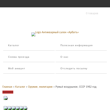
0 товаров
Каталог
Полезная информация
Схема проезда
О нас
Мой аккаунт
Отследить посылку
Главная
»
Каталог
»
Оружие, милитария
» Ружьё воздушное, СССР 1962 год
Продано