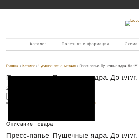
Каталог
Полезная информация
Схема
Главная
»
Каталог
»
Чугунное литье, металл
» Пресс-папье. Пушечные ядра. До 1917
Пресс-папье. Пушечные ядра. До 1917г.
2,800
Р
УБ.
Добавить в корзину
Категория:
Интерьер и подарки
,
Чугунное литье, металл
.
Описание
Описание товара
Пресс-папье. Пушечные ядра. До 1917г.