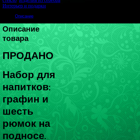
стекло
,
Изделия из серебра
,
Интерьер и подарки
.
Описание
Описание
товара
ПРОДАНО
Набор для
напитков:
графин и
шесть
рюмок на
подносе.