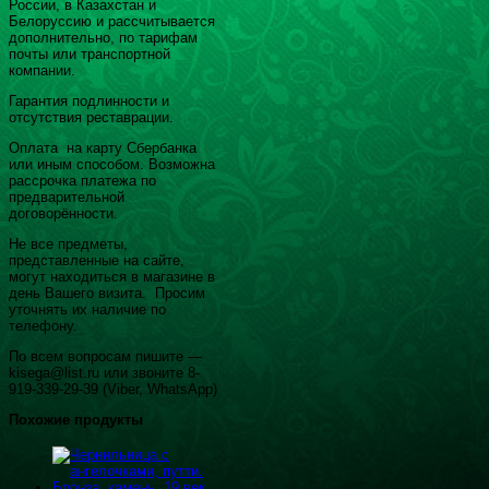
России, в Казахстан и
Белоруссию и рассчитывается
дополнительно, по тарифам
почты или транспортной
компании.
Гарантия подлинности и
отсутствия реставрации.
Оплата на карту Сбербанка
или иным способом. Возможна
рассрочка платежа по
предварительной
договорённости.
Не все предметы,
представленные на сайте,
могут находиться в магазине в
день Вашего визита. Просим
уточнять их наличие по
телефону.
По всем вопросам пишите —
kisega@list.ru или звоните 8-
919-339-29-39 (Viber, WhatsApp)
Похожие продукты