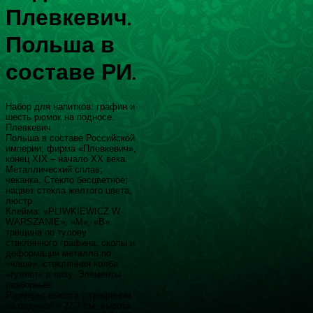
Плевкевич.
Польша в
составе РИ.
Набор для напитков: графин и
шесть рюмок на подносе.
Плевкевич
Польша в составе Российской
империи, фирма «Плевкевич»,
конец XIX – начало ХХ века.
Металлический сплав;
чеканка. Стекло бесцветное;
нацвет стекла желтого цвета,
люстр.
Клейма: «PLIWKIEWICZ W
WARSZANIE», «М», «В».
трещина по тулову
стеклянного графина, сколы и
деформации металла по
«чаше», стеклянная колба
«гуляет» в пазу. Элементы
разборные.
Размеры: высота с графином
на подносе – 27,7 см; высота