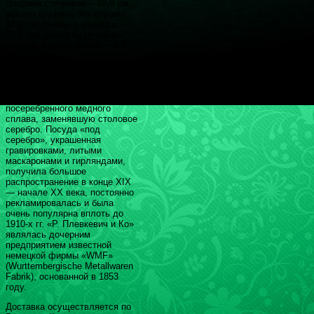
графина с оправой – 18,8 см;
высота графина без оправы –
14,2 см; диаметр подноса –
18,5 см, длина по ручкам –
22,9 см; высота рюмки – 5,5
см.
Фирма Романа Плевкевича в
Варшаве, наряду с фирмой
«Фраже», выпускала
недорогую посуду из
посеребренного медного
сплава, заменявшую столовое
серебро. Посуда «под
серебро», украшенная
гравировками, литыми
маскаронами и гирляндами,
получила большое
распространение в конце XIX
— начале XX века, постоянно
рекламировалась и была
очень популярна вплоть до
1910-х гг. «Р. Плевкевич и Ко»
являлась дочерним
предприятием известной
немецкой фирмы «WMF»
(Wurttembergische Metallwaren
Fabrik), основанной в 1853
году.
Доставка осуществляется по