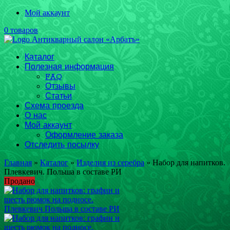
Мой аккаунт
0 товаров
Каталог
Полезная информация
FAQ
Отзывы
Статьи
Схема проезда
О нас
Мой аккаунт
Оформление заказа
Отследить посылку
Главная
»
Каталог
»
Изделия из серебра
» Набор для напитков.
Плевкевич. Польша в составе РИ
Продано