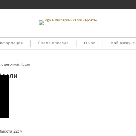
информация
Схема проезда
О нас
Мой аккаунт
 с девочкой. Касли
Касли
Высота 22см.