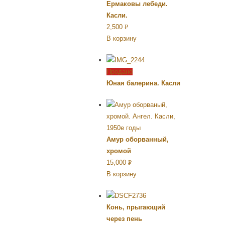
Ермаковы лебеди.
Касли.
2,500
Р
В корзину
УБ.
Продано
Юная балерина. Касли
Амур оборванный,
хромой
15,000
Р
В корзину
УБ.
Конь, прыгающий
через пень