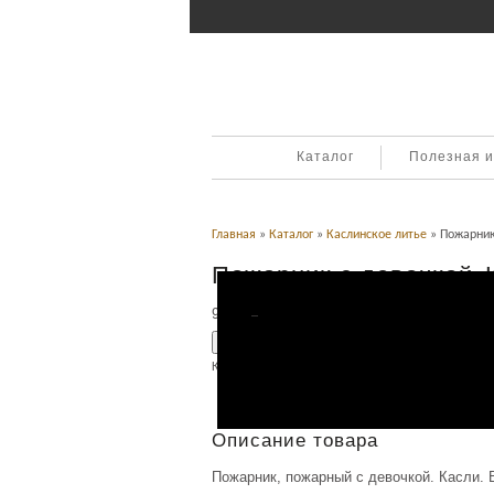
Каталог
Полезная 
Главная
»
Каталог
»
Каслинское литье
» Пожарник
Пожарник с девочкой. 
9,900
Р
УБ.
Добавить в корзину
Категория:
Каслинское литье
.
Описание
Описание товара
Пожарник, пожарный с девочкой. Касли. 