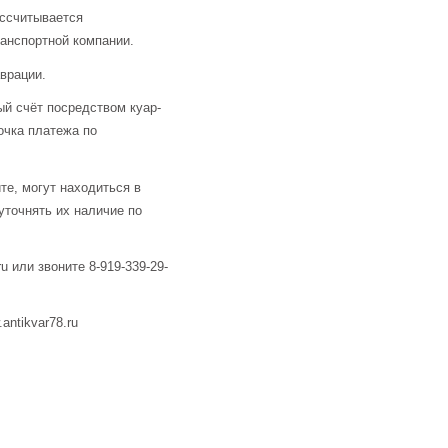
ассчитывается
анспортной компании.
аврации.
й счёт посредством куар-
очка платежа по
те, могут находиться в
уточнять их наличие по
u или звоните 8-919-339-29-
ntikvar78.ru