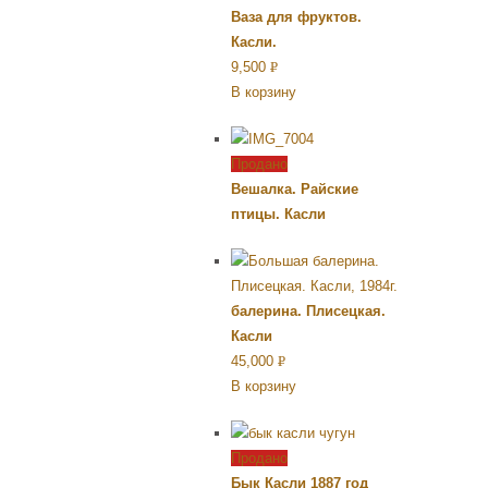
Ваза для фруктов.
Касли.
9,500
Р
В корзину
УБ.
Продано
Вешалка. Райские
птицы. Касли
балерина. Плисецкая.
Касли
45,000
Р
В корзину
УБ.
Продано
Бык Касли 1887 год