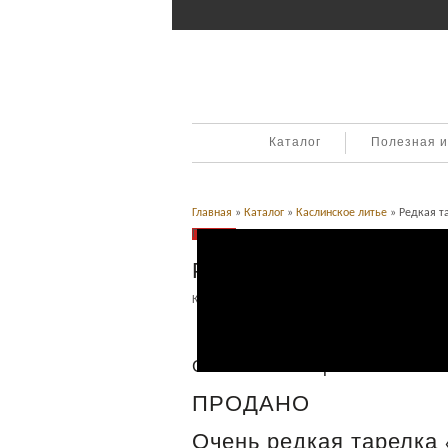
Каталог
Полезная 
Главная
»
Каталог
»
Каслинское литье
» Редкая т
Продано
Редкая тарелка 250 ле
Категория:
Каслинское литье
.
Описание
Описание товара
ПРОДАНО
Очень редкая тарелка 