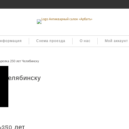
информация
Схема проезда
О нас
Мой аккаунт
арелка 250 лет Челябинску
т Челябинску
«250 лет