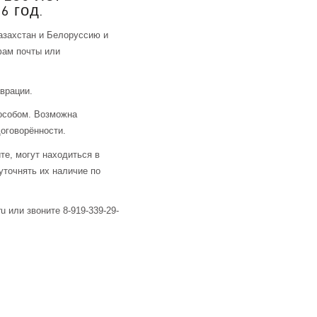
6 год.
азахстан и Белоруссию и
фам почты или
аврации.
особом. Возможна
оговорённости.
те, могут находиться в
уточнять их наличие по
u или звоните 8-919-339-29-