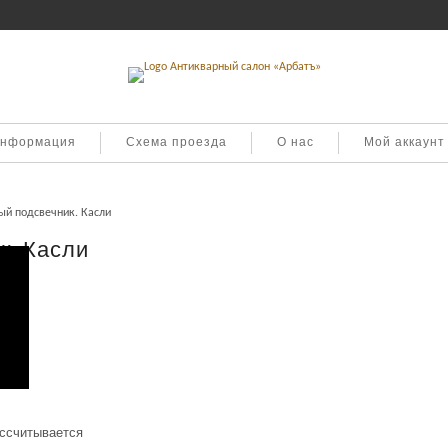
информация
Схема проезда
О нас
Мой аккаунт
ый подсвечник. Касли
к. Касли
ассчитывается