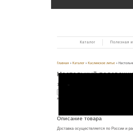
Каталог
Полезная 
Главная
»
Каталог
»
Каслинское литье
» Настольн
Настольный подсвечни
1,700
Р
УБ.
Добавить в корзину
Категория:
Каслинское литье
.
Описание
Описание товара
Доставка осуществляется по России и р