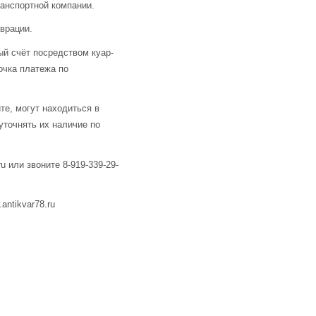
анспортной компании.
аврации.
й счёт посредством куар-
очка платежа по
те, могут находиться в
уточнять их наличие по
u или звоните 8-919-339-29-
ntikvar78.ru