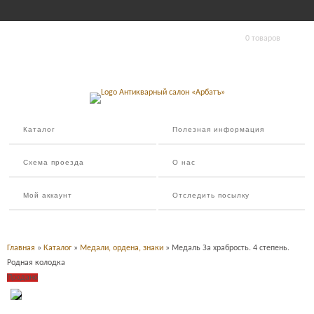
0 товаров
Каталог
Полезная информация
Схема проезда
О нас
Мой аккаунт
Отследить посылку
Главная
»
Каталог
»
Медали, ордена, знаки
» Медаль За храбрость. 4 степень.
Родная колодка
Продано