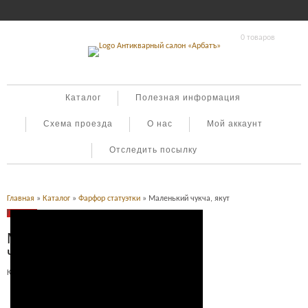
0 товаров
Каталог
Полезная информация
Схема проезда
О нас
Мой аккаунт
Отследить посылку
Главная
»
Каталог
»
Фарфор статуэтки
» Маленький чукча, якут
Продано
Маленький
чукча, якут
Категория:
Фарфор статуэтки
.
Описание