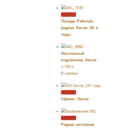
Продано
Лошадь Рабочая,
редкая. Касли, 20- е
годы.
Настольный
подсвечник. Касли
1,700
Р
В корзину
УБ.
Продано
Сфинкс. Касли
Продано
Редкая настенная