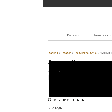
Каталог
Полезная 
Главная
»
Каталог
»
Каслинское литье
» Лыжник. 
Лыжник. Касли
75,000
Р
УБ.
Добавить в корзину
Категория:
Каслинское литье
.
Описание
Описание товара
50-е годы.