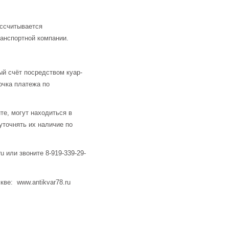
ассчитывается
анспортной компании.
й счёт посредством куар-
очка платежа по
те, могут находиться в
уточнять их наличие по
u или звоните 8-919-339-29-
кве: www.antikvar78.ru