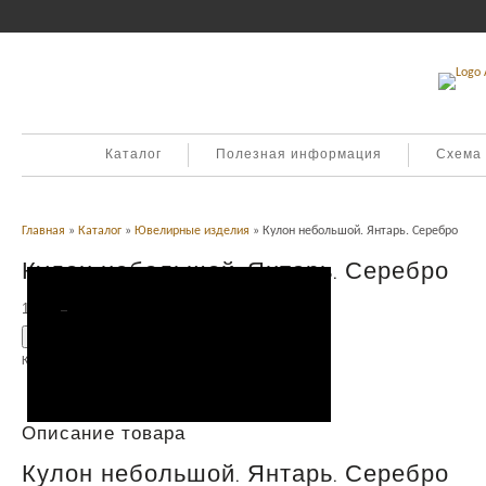
Каталог
Полезная информация
Схема
Главная
»
Каталог
»
Ювелирные изделия
» Кулон небольшой. Янтарь. Серебро
Кулон небольшой. Янтарь. Серебро
1,300
Р
УБ.
Добавить в корзину
Категория:
Ювелирные изделия
.
Описание
Описание товара
Кулон небольшой. Янтарь. Серебро