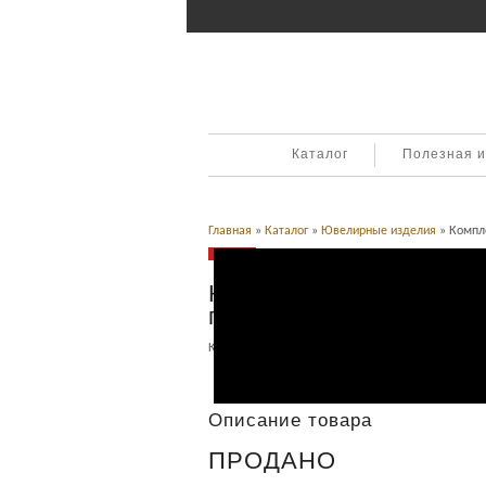
Каталог
Полезная 
Главная
»
Каталог
»
Ювелирные изделия
» Компле
Продано
Комплект серьги и коль
проба
Категория:
Ювелирные изделия
.
Описание
Описание товара
ПРОДАНО