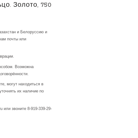
цо. Золото, 750
азахстан и Белоруссию и
фам почты или
аврации.
особом. Возможна
оговорённости.
те, могут находиться в
уточнять их наличие по
u или звоните 8-919-339-29-