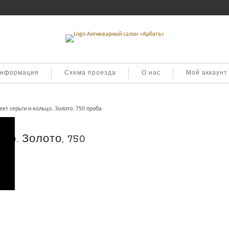
информация
Схема проезда
О нас
Мой аккаунт
кт серьги и кольцо. Золото, 750 проба
цо. Золото, 750