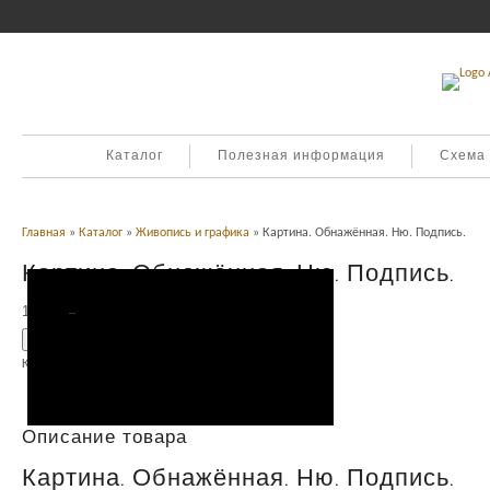
Каталог
Полезная информация
Схема
Главная
»
Каталог
»
Живопись и графика
» Картина. Обнажённая. Ню. Подпись.
Картина. Обнажённая. Ню. Подпись.
14,000
Р
УБ.
Добавить в корзину
Категория:
Живопись и графика
.
Описание
Описание товара
Картина. Обнажённая. Ню. Подпись.