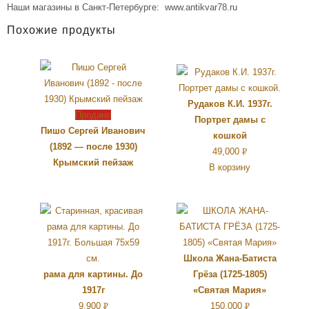
Наши магазины в Санкт-Петербурге: www.antikvar78.ru
Похожие продукты
Рудаков К.И. 1937г.
Продано
Портрет дамы с
Пишо Сергей Иванович
кошкой
(1892 — после 1930)
49,000
Р
Крымский пейзаж
В корзину
УБ.
Школа Жана-Батиста
рама для картины. До
Грёза (1725-1805)
1917г
«Святая Мария»
9,900
Р
150,000
Р