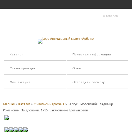
0 товаров
Каталог
Полезная информация
Схема проезда
О нас
Мой аккаунт
Отследить посылку
Главная
»
Каталог
»
Живопись и графика
» Каргус-Смоленский Владимир
Романович. За дровами. 1915. Заключение Третьяковки