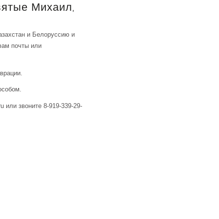
вятые Михаил,
азахстан и Белоруссию и
фам почты или
аврации.
особом.
u или звоните 8-919-339-29-