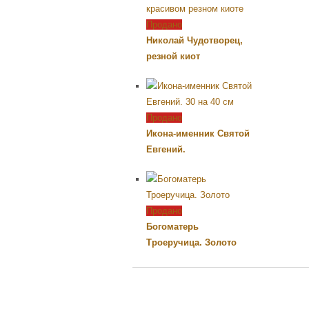
Продано
Николай Чудотворец,
резной киот
Продано
Икона-именник Святой
Евгений.
Продано
Богоматерь
Троеручица. Золото