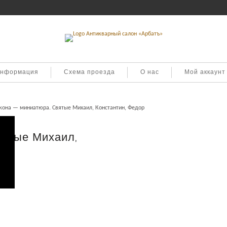
информация
Схема проезда
О нас
Мой аккаунт
кона — миниатюра. Святые Михаил, Константин, Федор
вятые Михаил,