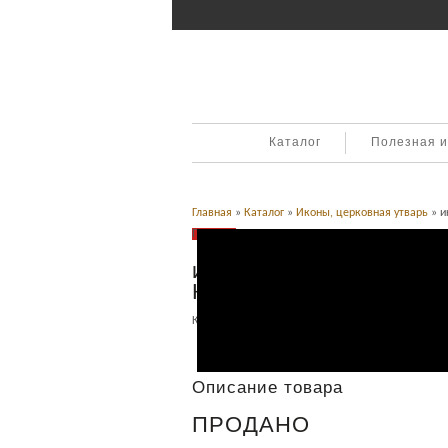
Каталог
Полезная 
Главная
»
Каталог
»
Иконы, церковная утварь
» и
Продано
икона — миниатюра. С
Константин, Федор
Категория:
Иконы, церковная утварь
.
Описание
Описание товара
ПРОДАНО