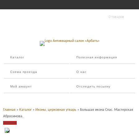
0 товаров
Каталог
Полезная информация
Схема проезда
О нас
Мой аккаунт
Отследить посылку
Главная
»
Каталог
»
Иконы, церковная утварь
» Большая икона Спас. Мастерская
Абросимова.
Продано