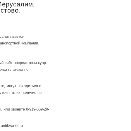
Иерусалим.
стово.
ассчитывается
анспортной компании.
й счёт посредством куар-
очка платежа по
те, могут находиться в
уточнять их наличие по
u или звоните 8-919-339-29-
ntikvar78.ru