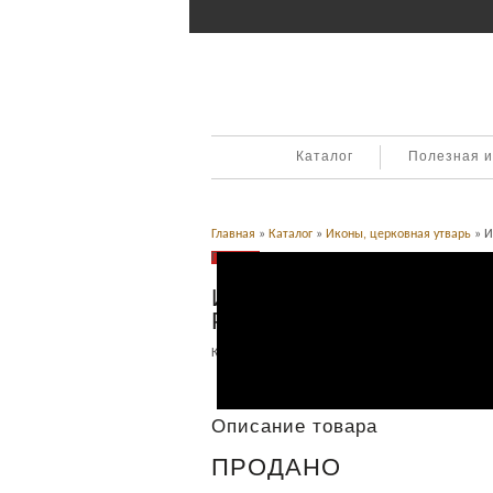
Каталог
Полезная 
Главная
»
Каталог
»
Иконы, церковная утварь
» И
Продано
Икона из перламутра. 
Резьба. Рождество Хр
Категория:
Иконы, церковная утварь
.
Описание
Описание товара
ПРОДАНО