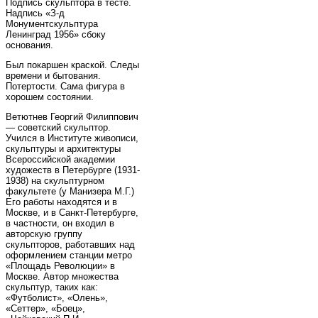
Подпись скульптора в тесте.
Надпись «З-д
Монументскульптура
Ленинград 1956» сбоку
основания.
Был покаршен краской. Следы
времени и бытования.
Потертости. Сама фигура в
хорошем состоянии.
Ветютнев Георгий Филиппович
— советский скульптор.
Учился в Институте живописи,
скульптуры и архитектуры
Всероссийской академии
художеств в Петербурге (1931-
1938) на скульптурном
факультете (у Манизера М.Г.)
Его работы находятся и в
Москве, и в Санкт-Петербурге,
в частности, он входил в
авторскую группу
скульпторов, работавших над
оформлением станции метро
«Площадь Революции» в
Москве. Автор множества
скульптур, таких как:
«Футболист», «Олень»,
«Сеттер», «Боец»,