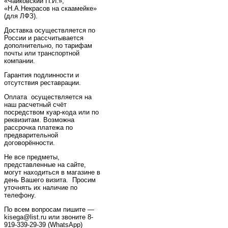
«Чайковский П.И.»,
«Н.А.Некрасов на скаамейке»
(для ЛФЗ).
Доставка осуществляется по
России и рассчитывается
дополнительно, по тарифам
почты или транспортной
компании.
Гарантия подлинности и
отсутствия реставрации.
Оплата осуществляется на
наш расчетный счёт
посредством куар-кода или по
реквизитам. Возможна
рассрочка платежа по
предварительной
договорённости.
Не все предметы,
представленные на сайте,
могут находиться в магазине в
день Вашего визита. Просим
уточнять их наличие по
телефону.
По всем вопросам пишите —
kisega@list.ru или звоните 8-
919-339-29-39 (WhatsApp)