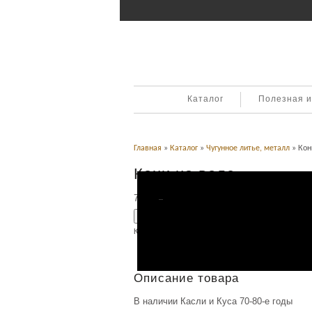
Каталог
Полезная 
Главная
»
Каталог
»
Чугунное литье, металл
» Кон
Кони на воле
7,500
Р
УБ.
Добавить в корзину
Категория:
Каслинское литье
,
Чугунное литье, ме
Описание
Описание товара
В наличии Касли и Куса 70-80-е годы