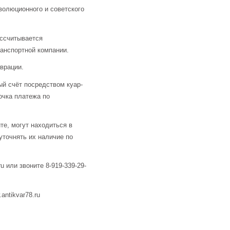
волюционного и советского
ассчитывается
анспортной компании.
аврации.
й счёт посредством куар-
очка платежа по
те, могут находиться в
уточнять их наличие по
u или звоните 8-919-339-29-
ntikvar78.ru