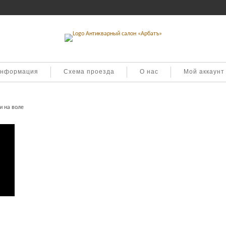
информация
Схема проезда
О нас
Мой аккаунт
и на воле
талл
.