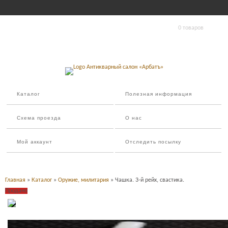
0 товаров
Каталог
Полезная информация
Схема проезда
О нас
Мой аккаунт
Отследить посылку
Главная
»
Каталог
»
Оружие, милитария
» Чашка. 3-й рейх, свастика.
Продано