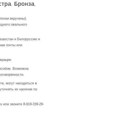
тра. Бронза,
почки вкручены).
одного овального
азахстан и Белоруссию и
фам почты или
аврации.
особом. Возможна
оговорённости.
те, могут находиться в
уточнять их наличие по
u или звоните 8-919-339-29-