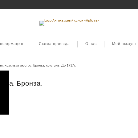
информация
Схема проезда
О нас
Мой аккаунт
я, красивая люстра. Бронза, хрусталь. До 1917г.
тра. Бронза,
дарки
.