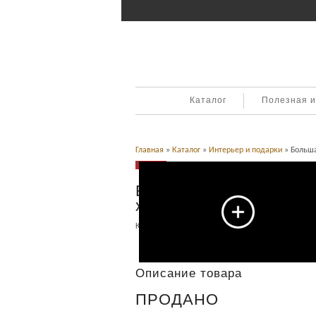
Каталог
Полезная 
Главная
»
Каталог
»
Интерьер и подарки
» Больша
Продано
Большая, красивая люс
хрусталь. До 1917г.
Категория:
Бронзовая скульптура
,
Интерьер и по
Описание
Описание товара
ПРОДАНО