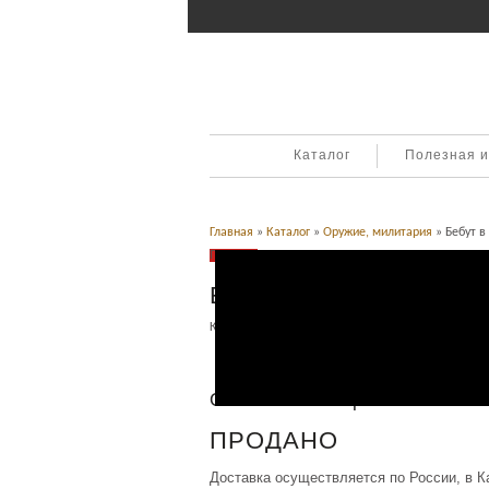
Каталог
Полезная 
Главная
»
Каталог
»
Оружие, милитария
» Бебут в
Продано
Бебут в ножнах
Категория:
Оружие, милитария
.
Описание
Описание товара
ПРОДАНО
Доставка осуществляется по России, в К