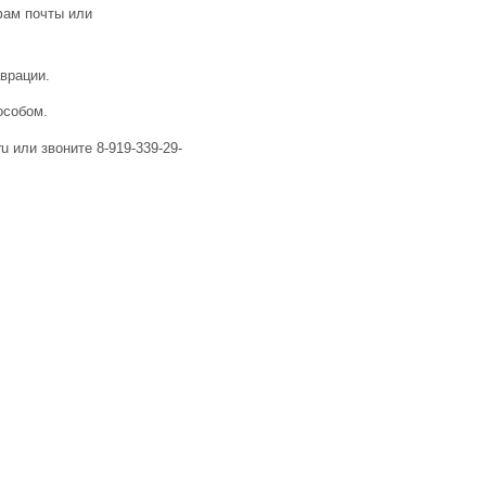
фам почты или
аврации.
особом.
u или звоните 8-919-339-29-