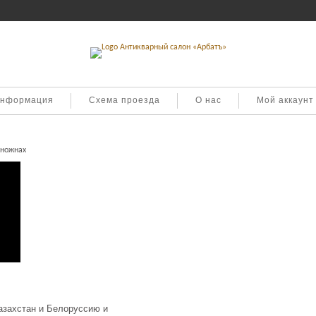
информация
Схема проезда
О нас
Мой аккаунт
 ножнах
азахстан и Белоруссию и