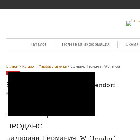
Каталог
Полезная информация
Схема
Главная
»
Каталог
»
Фарфор статуэтки
» Балерина. Германия. Wallendorf
Продано
Балерина. Германия. Wallendorf
Категория:
Фарфор статуэтки
.
Описание
Описание товара
ПРОДАНО
Балерина. Германия. Wallendorf