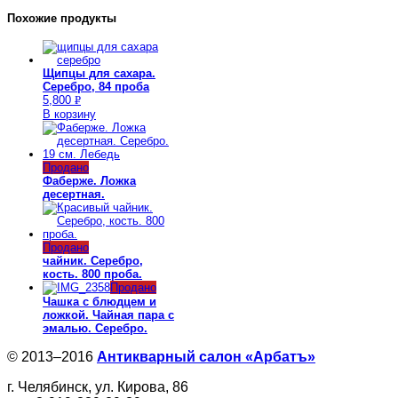
Похожие продукты
Щипцы для сахара.
Серебро, 84 проба
5,800
Р
В корзину
УБ.
Продано
Фаберже. Ложка
десертная.
Продано
чайник. Серебро,
кость. 800 проба.
Продано
Чашка с блюдцем и
ложкой. Чайная пара с
эмалью. Серебро.
© 2013–2016
Антикварный салон «Арбатъ»
г. Челябинск, ул. Кирова, 86