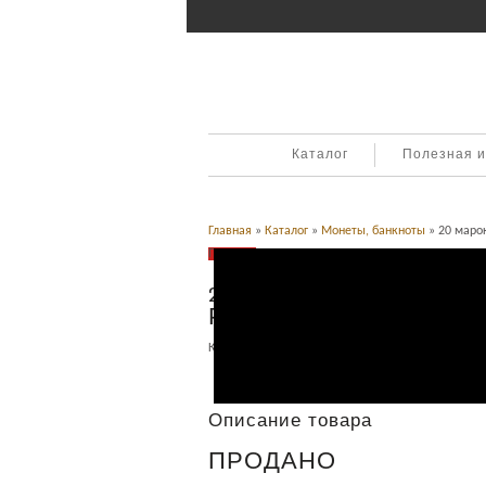
Каталог
Полезная 
Главная
»
Каталог
»
Монеты, банкноты
» 20 марок
Продано
20 марок 1899г Гамбург.
Редкая.
Категория:
Монеты, банкноты
.
Описание
Описание товара
ПРОДАНО