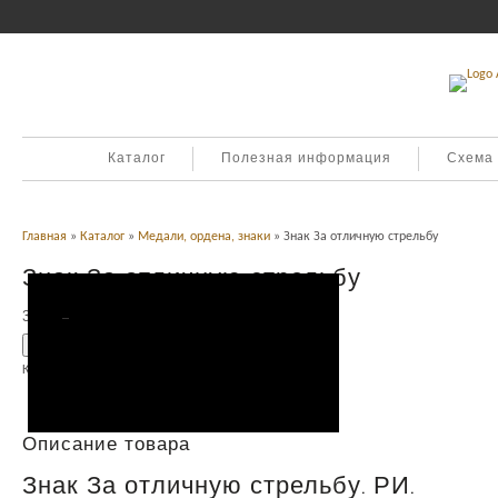
Каталог
Полезная информация
Схема
Главная
»
Каталог
»
Медали, ордена, знаки
» Знак За отличную стрельбу
Знак За отличную стрельбу
3,500
Р
УБ.
Добавить в корзину
Категория:
Медали, ордена, знаки
.
Описание
Описание товара
Знак За отличную стрельбу. РИ.