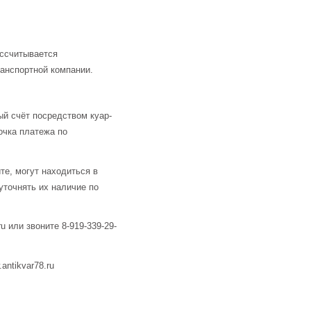
ассчитывается
анспортной компании.
й счёт посредством куар-
очка платежа по
те, могут находиться в
уточнять их наличие по
u или звоните 8-919-339-29-
ntikvar78.ru