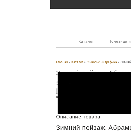
Каталог
Полезная 
Главная
»
Каталог
»
Живопись и графика
» Зимний
Зимний пейзаж. Абрамсо
38,000
Р
УБ.
Добавить в корзину
Категория:
Живопись и графика
.
Описание
Описание товара
Зимний пейзаж. Абрамсо