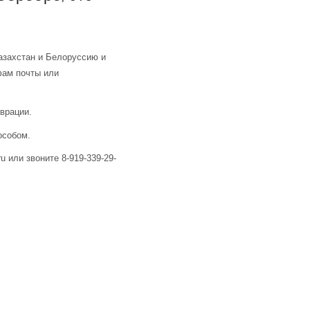
азахстан и Белоруссию и
фам почты или
аврации.
особом.
u или звоните 8-919-339-29-