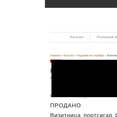
Каталог
Полезная 
Главная
»
Каталог
»
Изделия из серебра
» Визитни
Продано
Визитница. Серебро, 8
Категория:
Изделия из серебра
.
Описание
Описание товара
ПРОДАНО
Визитница, портсигар. 