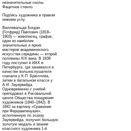
незначительные сколы.
Фацетное стекло.
Подпись художника в правом
нижнем углу.
Виллевальде Богдан
(Готфрид) Павлович (1818–
1903) — живописец, график,
один из наиболее
значительных и ярких
мастеров академического
искусства середины — второй
половины XIX века. В 1838
году поступил в ИАХ в
Петербурге, где занимался в
качестве вольнослушателя
сначала у К.П. Брюллова,
затем в батальном классе у
А.И. Зауервейда.
Одновременно с учебой
преподавал в Рисовальной
школе Общества поощрения
художников (1840–1842). В
1842 за картину «Сражение
при Фершампенуазе»,
исполненную по эскизу
Зауервейда, получил большую
золотую медаль и звание
классного художника 1-й