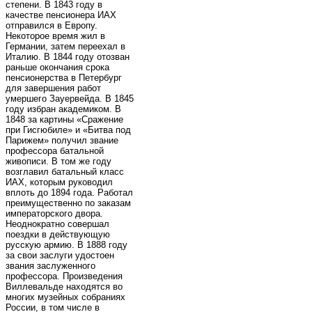
степени. В 1843 году в
качестве пенсионера ИАХ
отправился в Европу.
Некоторое время жил в
Германии, затем переехал в
Италию. В 1844 году отозван
раньше окончания срока
пенсионерства в Петербург
для завершения работ
умершего Зауервейда. В 1845
году избран академиком. В
1848 за картины «Сражение
при Гисгюбиле» и «Битва под
Парижем» получил звание
профессора батальной
живописи. В том же году
возглавил батальный класс
ИАХ, которым руководил
вплоть до 1894 года. Работал
преимущественно по заказам
императорского двора.
Неоднократно совершал
поездки в действующую
русскую армию. В 1888 году
за свои заслуги удостоен
звания заслуженного
профессора. Произведения
Виллевальде находятся во
многих музейных собраниях
России, в том числе в