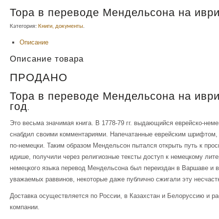
Тора в переводе Мендельсона на ивр
Категория:
Книги, документы
.
Описание
Описание товара
ПРОДАНО
Тора в переводе Мендельсона на иври
год.
Это весьма значимая книга. В 1778-79 гг. выдающийся еврейско-не
снабдил своими комментариями. Напечатанные еврейским шрифтом, э
по-немецки. Таким образом Мендельсон пытался открыть путь к про
идише, получили через религиозные тексты доступ к немецкому лит
немецкого языка перевод Мендельсона был переиздан в Варшаве и в
уважаемых раввинов, некоторые даже публично сжигали эту несчастн
Доставка осуществляется по России, в Казахстан и Белоруссию и р
компании.