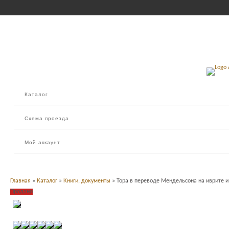
Каталог
Схема проезда
Мой аккаунт
Главная
»
Каталог
»
Книги, документы
» Тора в переводе Мендельсона на иврите 
Продано