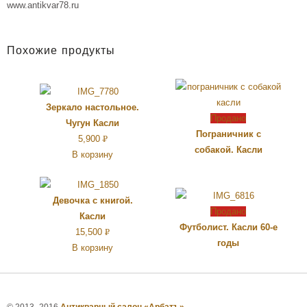
www.antikvar78.ru
Похожие продукты
Зеркало настольное.
Продано
Чугун Касли
Пограничник с
5,900
Р
собакой. Касли
В корзину
УБ.
Девочка с книгой.
Продано
Касли
Футболист. Касли 60-е
15,500
Р
годы
В корзину
УБ.
© 2013–2016
Антикварный салон «Арбатъ»