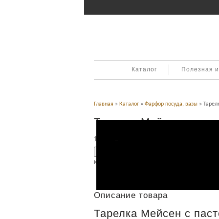
Каталог
Полезная 
Главная
»
Каталог
»
Фарфор посуда, вазы
» Тарел
Тарелка Мейсен
14,000
Р
УБ.
Добавить в корзину
Категория:
Фарфор посуда, вазы
.
Описание
Описание товара
Тарелка Мейсен с пас