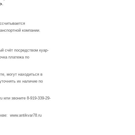
.
ассчитывается
анспортной компании.
й счёт посредством куар-
очка платежа по
те, могут находиться в
уточнять их наличие по
u или звоните 8-919-339-29-
кве: www.antikvar78.ru