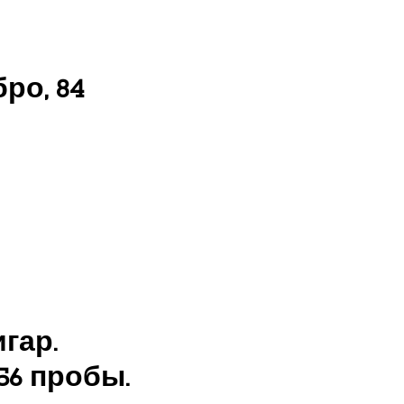
ро, 84
гар.
56 пробы.