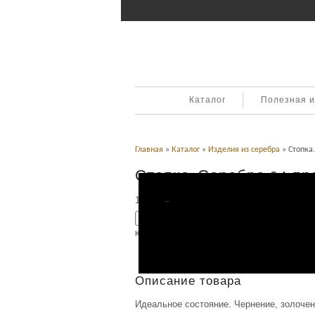
Каталог
Полезная 
Главная
»
Каталог
»
Изделия из серебра
» Стопка.
Стопка. Серебро 84 пр
14,000
Р
УБ.
Добавить в корзину
Категория:
Изделия из серебра
.
Описание
Описание товара
Идеальное состояние. Чернение, золочени