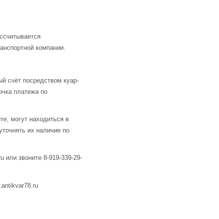
ассчитывается
анспортной компании.
й счёт посредством куар-
очка платежа по
те, могут находиться в
уточнять их наличие по
u или звоните 8-919-339-29-
ntikvar78.ru