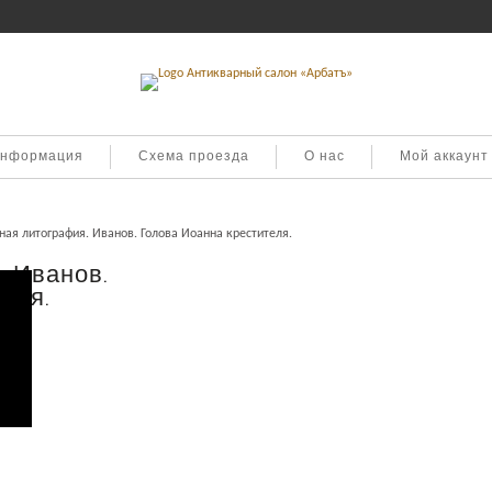
информация
Схема проезда
О нас
Мой аккаунт
ная литография. Иванов. Голова Иоанна крестителя.
. Иванов.
еля.