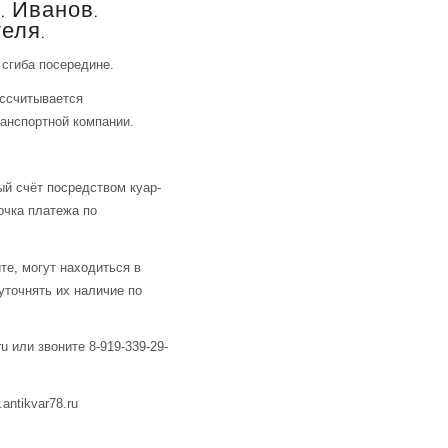
. Иванов.
еля.
 сгиба посередине.
ассчитывается
анспортной компании.
й счёт посредством куар-
очка платежа по
те, могут находиться в
уточнять их наличие по
u или звоните 8-919-339-29-
ntikvar78.ru