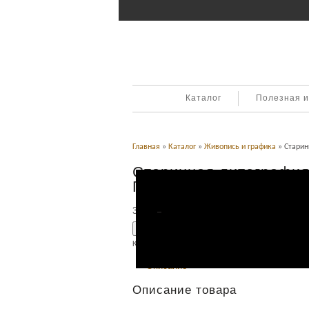
Каталог
Полезная 
Главная
»
Каталог
»
Живопись и графика
» Старин
Старинная литография
Голова Иоанна крестит
3,800
Р
УБ.
Добавить в корзину
Категория:
Живопись и графика
.
Описание
Описание товара