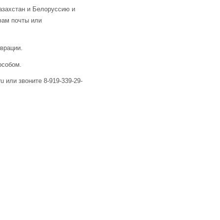
азахстан и Белоруссию и
фам почты или
аврации.
особом.
u или звоните 8-919-339-29-