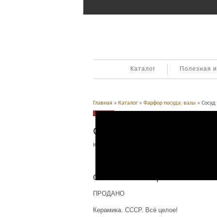
Каталог
Полезная 
Главная
»
Каталог
»
Фарфор посуда, вазы
» Сосуд 
Продано
Сосуд для вина. Баран.
Категория:
Фарфор посуда, вазы
.
Описание
Описание товара
ПРОДАНО
Керамика. СССР. Всё целое!